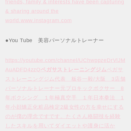
friends, family & interests have been capturing
& sharing around the
world.www.instagram.com
●You Tube 美容パーソナルトレーナー
https://youtube.com/channel/UChwppzeDrVlJM
AuADFD4zzQ
ペガサストレーニングジム
ペガサ
ストレーニングジム代表 板谷一毅/大阪 3店舗
パーソナルトレーナー元プロキックボクサー 8
年ボクシング １年極真空手 １年日本拳法 1
年小顔矯正化粧品検定2級女性の方を幸せにする
のが僕の理念ですです。たくさん格闘技を経験
したスキルを用いてダイエットや護身に活か