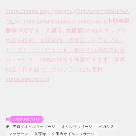
https://maps.app.goo.gl/XyDqhAxHrhn8NH7eA
?g_st=com.google.maps.preview.copy
小顔美容
整体ペガサス · 八尾市, 大阪府
Google マップで
地図を検索。乗換案内、路線図、ドライブルー
ト、ストリートビューも。見やすい地図でお店
やサービス、地域の情報を検索できます。世界
地図も日本語で、旅のプランにも便利。
maps.app.goo.gl
Uncategorized
アロマオイルマッサージ
オイルマッサージ
ペガサス
マッサージ
久宝寺
久宝寺オイルマッサージ