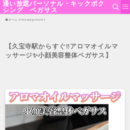
通い放題パーソナル・キックボク
シング ペガサス
ホーム
Uncategorized
【久宝寺駅からすぐ‼️アロマオイルマ
ッサージ✨小顔美容整体ペガサス】