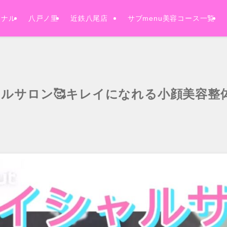
ソナル
八戸ノ里
近鉄八尾店
サブmenu美容コース一覧
ルサロン🥰キレイになれる小顔美容整