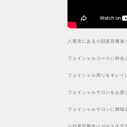
八尾市にある小顔美容整体
フェイシャルコースに特化
フェイシャル周りをキレイ
フェイシャルサロンをお探
フェイシャルサロンに興味
小顔美容整体ペガサス久宝