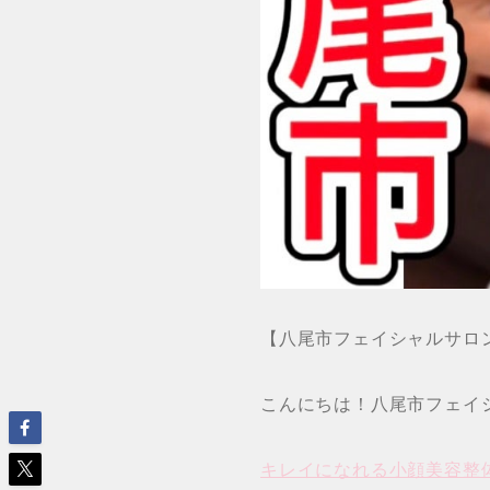
【八尾市フェイシャルサロ
こんにちは！八尾市フェイ
キレイになれる小顔美容整