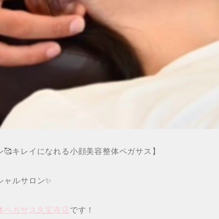
ン🥰キレイになれる小顔美容整体ペガサス】
シャルサロン✨
体ペガサス久宝寺店
です！