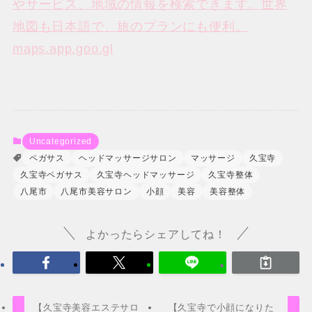
やサービス、地域の情報を検索できます。世界
地図も日本語で、旅のプランにも便利。
maps.app.goo.gl
Uncategorized
ペガサス
ヘッドマッサージサロン
マッサージ
久宝寺
久宝寺ペガサス
久宝寺ヘッドマッサージ
久宝寺整体
八尾市
八尾市美容サロン
小顔
美容
美容整体
よかったらシェアしてね！
【久宝寺美容エステサロ
【久宝寺で小顔になりた