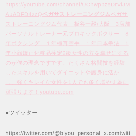
https://youtube.com/channel/UChwppzeDrVlJM
AuADFD4zzQ
ペガサストレーニングジム
ペガサ
ストレーニングジム代表 板谷一毅/大阪 3店舗
パーソナルトレーナー元プロキックボクサー 8
年ボクシング １年極真空手 １年日本拳法 1
年小顔矯正化粧品検定2級女性の方を幸せにする
のが僕の理念ですです。たくさん格闘技を経験
したスキルを用いてダイエットや護身に活か
し、強くキレイな女性を1人でも多く増やす為に
頑張ります！youtube.com
●ツイッター
https://twitter.com/@biyou_personal_x.comtwitt