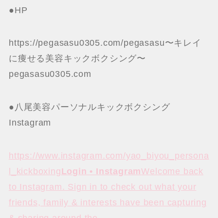
●HP
https://pegasasu0305.com/pegasasu〜キレイ
に痩せる美容キックボクシング〜
pegasasu0305.com
●八尾美容パーソナルキックボクシング
Instagram
https://www.instagram.com/yao_biyou_persona
l_kickboxing
Login • Instagram
Welcome back
to Instagram. Sign in to check out what your
friends, family & interests have been capturing