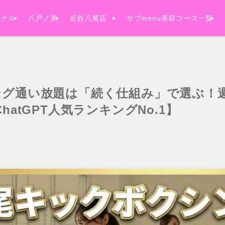
ソナル
八戸ノ里
近鉄八尾店
サブmenu美容コース一覧
グ通い放題は「続く仕組み」で選ぶ！週
hatGPT人気ランキングNo.1】