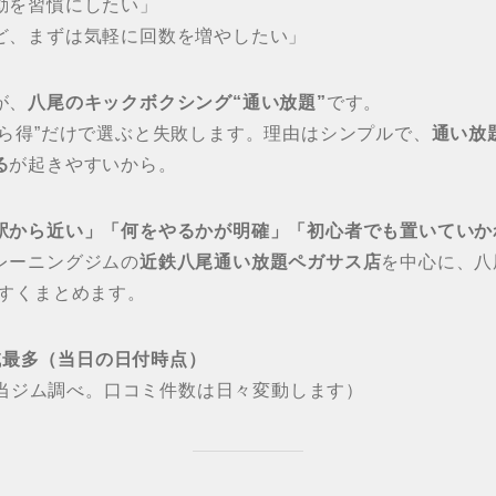
動を習慣にしたい」
ど、まずは気軽に回数を増やしたい」
が、
八尾のキックボクシング“通い放題”
です。
から得”だけで選ぶと失敗します。理由はシンプルで、
通い放
る
が起きやすいから。
駅から近い」「何をやるかが明確」「初心者でも置いていか
レーニングジムの
近鉄八尾通い放題ペガサス店
を中心に、八
やすくまとめます。
地域最多（当日の日付時点）
点／当ジム調べ。口コミ件数は日々変動します）