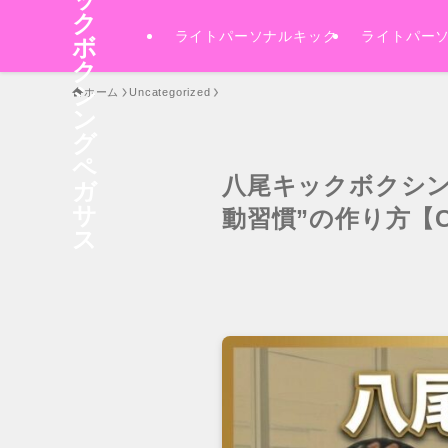
ク
ライトパーソナルキック
ライトパー
ボ
ク
シ
ホーム
Uncategorized
ン
グ
ペ
八尾キックボクシン
ガ
サ
動習慣”の作り方【C
ス