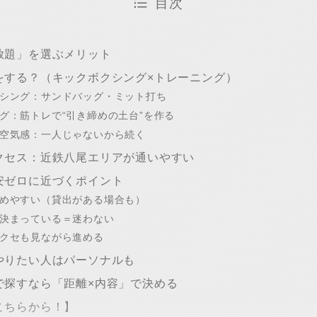
目次
放題」を選ぶメリット
をする？（キックボクシング×トレーニング）
シング：サンドバッグ・ミット打ち
グ：筋トレで“引き締めの土台”を作る
空気感：一人じゃないから続く
クセス：近鉄八尾エリアが通いやすい
安ゼロに近づくポイント
めやすい（貸出がある場合も）
決まっている＝迷わない
クセも見ながら進める
やりたい人はパーソナルも
で探すなら「距離×内容」で決める
こちらから！】