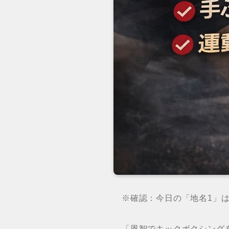
※確認：今日の「地名1」
「恩智でキックボクシング