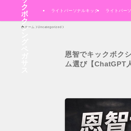
ク
ライトパーソナルキック
ライトパー
ボ
ク
シ
ホーム
Uncategorized
ン
グ
ペ
恩智でキックボク
ガ
サ
ム選び【ChatGPT
ス