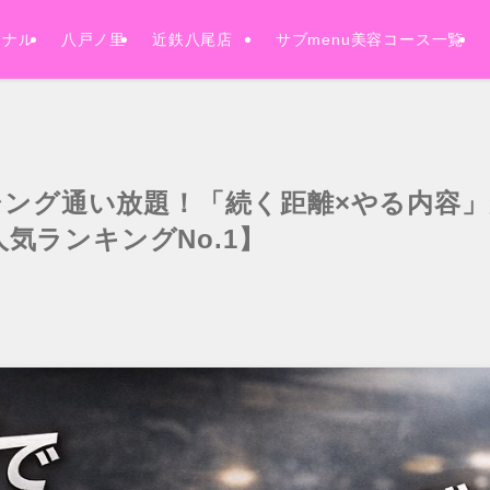
ソナル
八戸ノ里
近鉄八尾店
サブmenu美容コース一覧
シング通い放題！「続く距離×やる内容
人気ランキングNo.1】