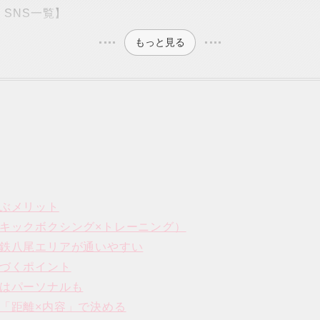
SNS一覧】
もっと見る
ぶメリット
キックボクシング×トレーニング）
鉄八尾エリアが通いやすい
づくポイント
はパーソナルも
「距離×内容」で決める