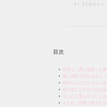
【公式サイト・
目次
恩智で「通い放題」を選
通い放題で何をする？（
恩智からのアクセス：近
初心者でも不安ゼロに近
もっと丁寧にやりたい人
まとめ：恩智で探すなら