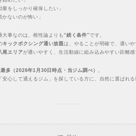
動量をしっかり確保したい」
続かないのが怖い」
番大事なのは、根性論よりも
“続く条件”
です。
の
キックボクシング通い放題
は、やることが明確で、通いや
八尾エリア
が通いやすく、生活動線に組み込みやすい距離感
地域最多（2026年1月30日時点・当ジム調べ）
。
「安心して通えるジム」を探している方に、自然に選ばれる