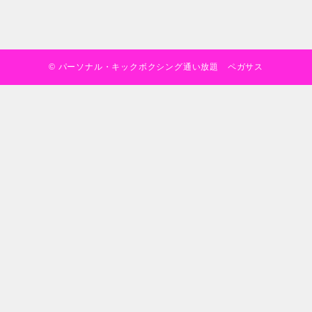
©
パーソナル・キックボクシング通い放題 ペガサス