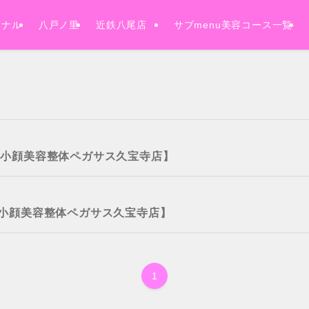
ソナル
八戸ノ里
近鉄八尾店
サブmenu美容コース一覧
‍♀️小顔美容整体ペガサス久宝寺店】
小顔美容整体ペガサス久宝寺店】
1